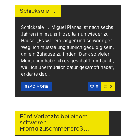
JUNI
2026
Schicksale …
Schicksale … Miguel Planas ist nach sechs
Jahren im Insular Hospital nun wieder zu
Hause: „Es war ein langer und schwieriger
Weg. Ich musste unglaublich geduldig sein,
um ein Zuhause zu finden. Dank so vieler
Menschen habe ich es geschafft, und auch,
weil ich unermüdlich dafür gekämpft habe“,
erklärte der…
0
0
READ MORE
1.
JUNI
2026
Fünf Verletzte bei einem
schweren
Frontalzusammenstoß …