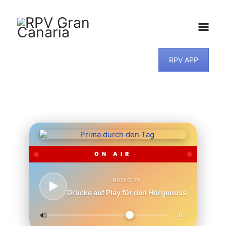
RPV APP
HOME
NEWS
PROGRAMM
TEAM
MUSIKWUNSCH
KONTAKT
ON AIR
RADIO PV
Drücke auf Play für den Hörgenuss
🔊
70%