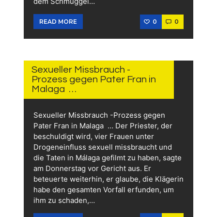
dem Schmuggel…
0
0
READ MORE
29.
MAI
2026
Sexueller Missbrauch -
Prozess gegen Pater Fran in
Malaga …
Sexueller Missbrauch -Prozess gegen
Pater Fran in Malaga … Der Priester, der
beschuldigt wird, vier Frauen unter
Drogeneinfluss sexuell missbraucht und
die Taten in Málaga gefilmt zu haben, sagte
am Donnerstag vor Gericht aus. Er
beteuerte weiterhin, er glaube, die Klägerin
habe den gesamten Vorfall erfunden, um
ihm zu schaden,…