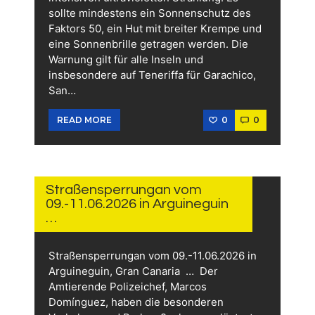
sollte mindestens ein Sonnenschutz des
Faktors 50, ein Hut mit breiter Krempe und
eine Sonnenbrille getragen werden. Die
Warnung gilt für alle Inseln und
insbesondere auf Teneriffa für Garachico,
San…
0
0
READ MORE
10.
JUNI
2026
Straßensperrungan vom
09.-11.06.2026 in Arguineguin
…
Straßensperrungan vom 09.-11.06.2026 in
Arguineguin, Gran Canaria … Der
Amtierende Polizeichef, Marcos
Domínguez, haben die besonderen