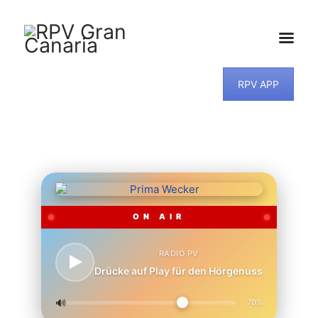
RPV APP
HOME
NEWS
PROGRAMM
TEAM
MUSIKWUNSCH
KONTAKT
ON AIR
RADIO PV
Drücke auf Play für den Hörgenuss
🔊
70%