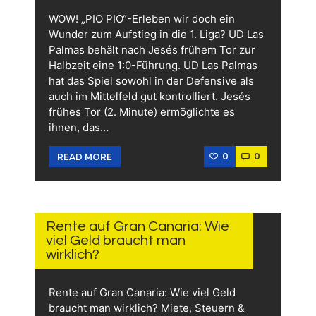
WOW! „PIO PIO“-Erleben wir doch ein
Wunder zum Aufstieg in die 1. Liga? UD Las
Palmas behält nach Jesés frühem Tor zur
Halbzeit eine 1:0-Führung. UD Las Palmas
hat das Spiel sowohl in der Defensive als
auch im Mittelfeld gut kontrolliert. Jesés
frühes Tor (2. Minute) ermöglichte es
ihnen, das…
0
0
READ MORE
11.
JUNI
2026
Rente auf Gran Canaria: Wie
viel Geld braucht man
wirklich?
Rente auf Gran Canaria: Wie viel Geld
braucht man wirklich? Miete, Steuern &