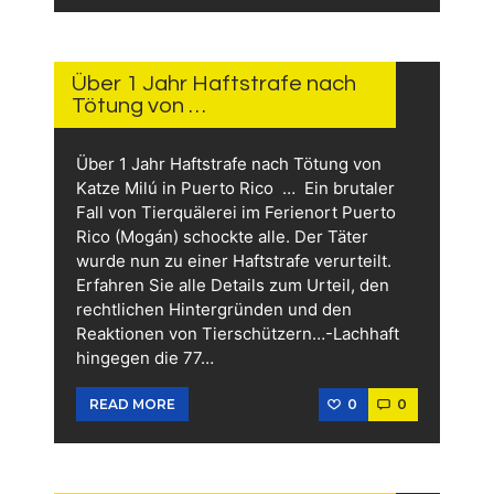
14.
JUNI
2026
Über 1 Jahr Haftstrafe nach
Tötung von …
Über 1 Jahr Haftstrafe nach Tötung von
Katze Milú in Puerto Rico … Ein brutaler
Fall von Tierquälerei im Ferienort Puerto
Rico (Mogán) schockte alle. Der Täter
wurde nun zu einer Haftstrafe verurteilt.
Erfahren Sie alle Details zum Urteil, den
rechtlichen Hintergründen und den
Reaktionen von Tierschützern…-Lachhaft
hingegen die 77…
0
0
READ MORE
13.
JUNI