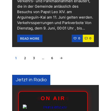
Verkehrs- und Parkmaßnahmen erläutert,
die in der Gemeinde anlässlich des
Besuchs von Papst Leo XIV. am
Arguineguín-Kai am 11. Juni gelten werden.
Verkehrssperrungen und Parkverbote Von
Dienstag, dem 9. Juni, 00:01 Uhr , bis…
0
0
READ MORE
Seitennummerierung
PAGE
1
PAGE
2
PAGE
3
…
PAGE
6
>
der
Beiträge
Jetzt in Radio