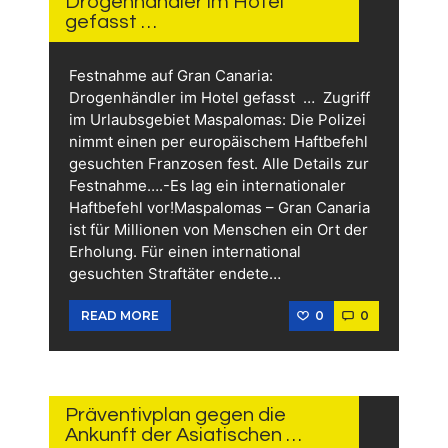
Drogenhändler im Hotel
gefasst …
Festnahme auf Gran Canaria:
Drogenhändler im Hotel gefasst … Zugriff
im Urlaubsgebiet Maspalomas: Die Polizei
nimmt einen per europäischem Haftbefehl
gesuchten Franzosen fest. Alle Details zur
Festnahme….-Es lag ein internationaler
Haftbefehl vor!Maspalomas – Gran Canaria
ist für Millionen von Menschen ein Ort der
Erholung. Für einen international
gesuchten Straftäter endete…
0
0
READ MORE
12.
JUNI
2026
Präventivplan gegen die
Ankunft der Asiatischen …