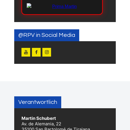
@RPV in Social Media
Verantwortlich
Martin Schubert
Av. de Alemania, 22
35100 San Bartolomé de Tirajana