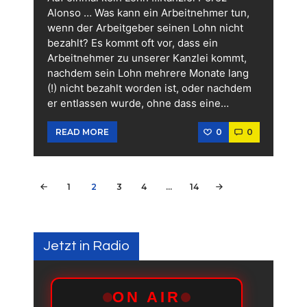
Alonso … Was kann ein Arbeitnehmer tun,
wenn der Arbeitgeber seinen Lohn nicht
bezahlt? Es kommt oft vor, dass ein
Arbeitnehmer zu unserer Kanzlei kommt,
nachdem sein Lohn mehrere Monate lang
(!) nicht bezahlt worden ist, oder nachdem
er entlassen wurde, ohne dass eine…
0
0
READ MORE
Seitennummerierung
PAGE
1
PAGE
2
PAGE
3
PAGE
4
…
<
PAGE
14
der
Beiträge
Jetzt in Radio