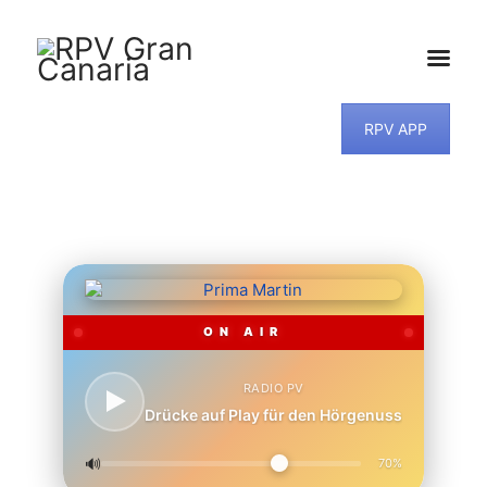
RPV APP
HOME
NEWS
PROGRAMM
TEAM
MUSIKWUNSCH
KONTAKT
ON AIR
RADIO PV
Drücke auf Play für den Hörgenuss
🔊
70%