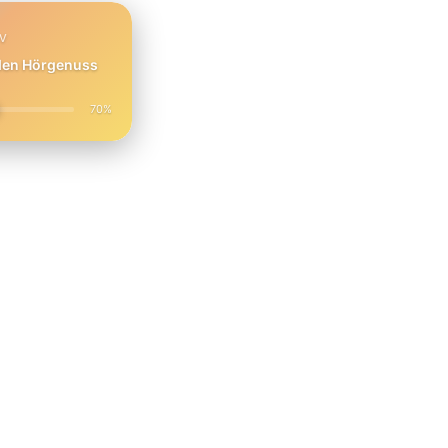
PV
 den Hörgenuss
70%