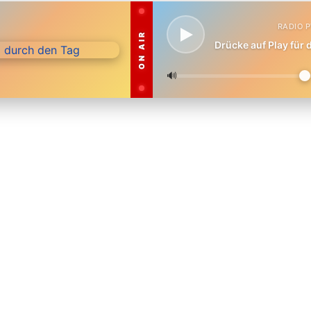
RADIO 
ON AIR
Drücke auf Play für
🔊