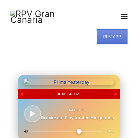
RPV APP
HOME
NEWS
PROGRAMM
TEAM
MUSIKWUNSCH
KONTAKT
ON AIR
RADIO PV
Drücke auf Play für den Hörgenuss
🔊
70%