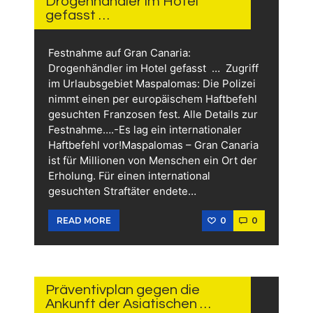
Drogenhändler im Hotel
gefasst …
Festnahme auf Gran Canaria:
Drogenhändler im Hotel gefasst … Zugriff
im Urlaubsgebiet Maspalomas: Die Polizei
nimmt einen per europäischem Haftbefehl
gesuchten Franzosen fest. Alle Details zur
Festnahme….-Es lag ein internationaler
Haftbefehl vor!Maspalomas – Gran Canaria
ist für Millionen von Menschen ein Ort der
Erholung. Für einen international
gesuchten Straftäter endete…
0
0
READ MORE
12.
JUNI
2026
Präventivplan gegen die
Ankunft der Asiatischen …