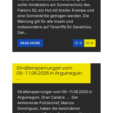
sollte mindestens ein Sonnenschutz des
Faktors 50, ein Hut mit breiter Krempe und
eine Sonnenbrille getragen werden. Die
Warnung gilt für alle Inseln und
insbesondere auf Teneriffa für Garachico,
San…
0
0
READ MORE
10.
JUNI
2026
Straßensperrungan vom
09.-11.06.2026 in Arguineguin
…
Straßensperrungan vom 09.-11.06.2026 in
Arguineguin, Gran Canaria … Der
Amtierende Polizeichef, Marcos
Domínguez, haben die besonderen