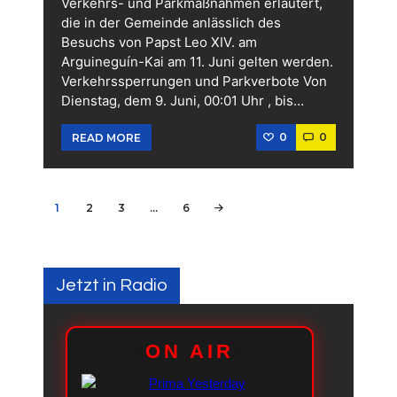
Verkehrs- und Parkmaßnahmen erläutert,
die in der Gemeinde anlässlich des
Besuchs von Papst Leo XIV. am
Arguineguín-Kai am 11. Juni gelten werden.
Verkehrssperrungen und Parkverbote Von
Dienstag, dem 9. Juni, 00:01 Uhr , bis…
0
0
READ MORE
Seitennummerierung
PAGE
1
PAGE
2
PAGE
3
…
PAGE
6
>
der
Beiträge
Jetzt in Radio