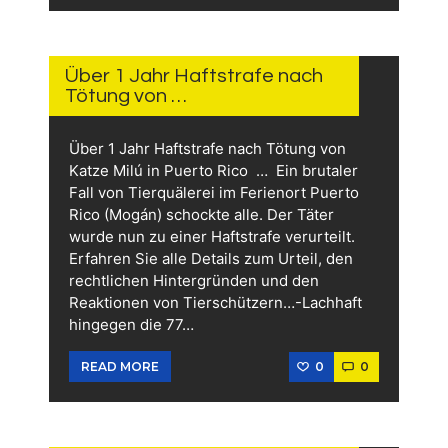
14.
JUNI
2026
Über 1 Jahr Haftstrafe nach
Tötung von …
Über 1 Jahr Haftstrafe nach Tötung von
Katze Milú in Puerto Rico … Ein brutaler
Fall von Tierquälerei im Ferienort Puerto
Rico (Mogán) schockte alle. Der Täter
wurde nun zu einer Haftstrafe verurteilt.
Erfahren Sie alle Details zum Urteil, den
rechtlichen Hintergründen und den
Reaktionen von Tierschützern…-Lachhaft
hingegen die 77…
0
0
READ MORE
13.
JUNI