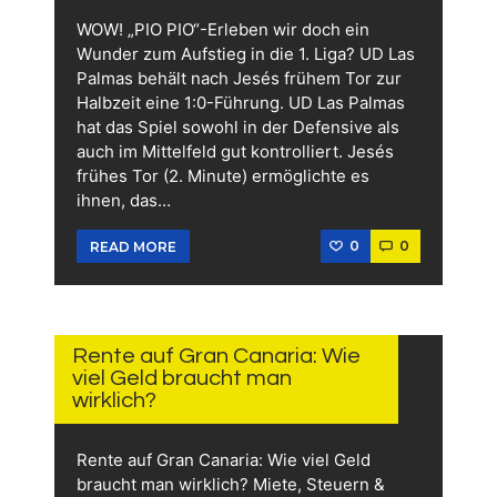
WOW! „PIO PIO“-Erleben wir doch ein
Wunder zum Aufstieg in die 1. Liga? UD Las
Palmas behält nach Jesés frühem Tor zur
Halbzeit eine 1:0-Führung. UD Las Palmas
hat das Spiel sowohl in der Defensive als
auch im Mittelfeld gut kontrolliert. Jesés
frühes Tor (2. Minute) ermöglichte es
ihnen, das…
0
0
READ MORE
11.
JUNI
2026
Rente auf Gran Canaria: Wie
viel Geld braucht man
wirklich?
Rente auf Gran Canaria: Wie viel Geld
braucht man wirklich? Miete, Steuern &