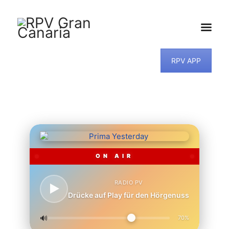
RPV APP
HOME
NEWS
PROGRAMM
TEAM
MUSIKWUNSCH
KONTAKT
ON AIR
RADIO PV
Drücke auf Play für den Hörgenuss
🔊
70%