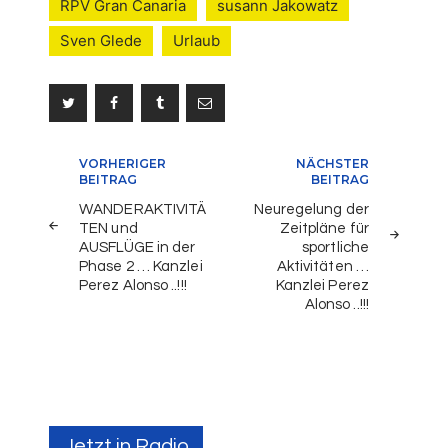
RPV Gran Canaria
susann Jakowatz
Sven Glede
Urlaub
Beitragsnavigation
VORHERIGER
NÄCHSTER
BEITRAG
BEITRAG
WANDERAKTIVITÄ
Neuregelung der
TEN und
Zeitpläne für
AUSFLÜGE in der
sportliche
Phase 2 … Kanzlei
Aktivitäten …
Perez Alonso ..!!!
Kanzlei Perez
Alonso ..!!!
Jetzt in Radio