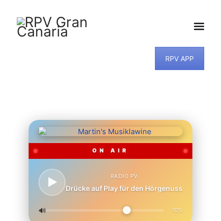
RPV APP
HOME
NEWS
PROGRAMM
TEAM
MUSIKWUNSCH
KONTAKT
ON AIR
RADIO PV
Drücke auf Play für den Hörgenuss
🔊
70%