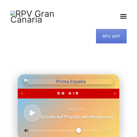
RPV APP
HOME
NEWS
PROGRAMM
TEAM
MUSIKWUNSCH
KONTAKT
ON AIR
RADIO PV
Drücke auf Play für den Hörgenuss
🔊
70%