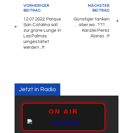
Beitragsnavigation
VORHERIGER
NÄCHSTER
BEITRAG
BEITRAG
12.07.2022: Parque
Günstiger tanken
San Catalina soll
… aber wo ..??? …
zur grüne Lunge in
Kanzlei Perez
Las Palmas
Alonso ..!!!
umgestaltet
werden ..!!!
Jetzt in Radio