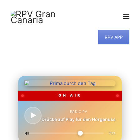
RPV APP
HOME
NEWS
PROGRAMM
TEAM
MUSIKWUNSCH
KONTAKT
ON AIR
RADIO PV
Drücke auf Play für den Hörgenuss
🔊
70%