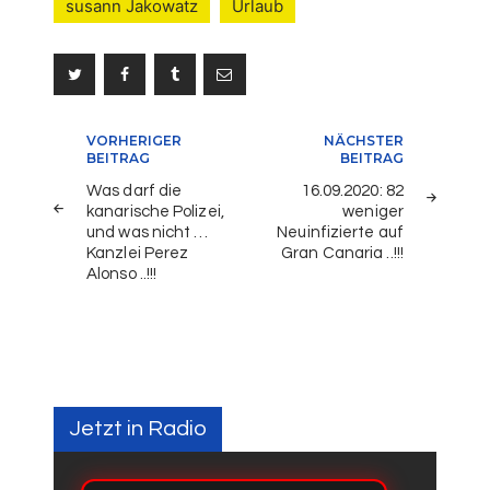
susann Jakowatz
Urlaub
Beitragsnavigation
VORHERIGER
NÄCHSTER
BEITRAG
BEITRAG
Was darf die
16.09.2020: 82
kanarische Polizei,
weniger
und was nicht …
Neuinfizierte auf
Kanzlei Perez
Gran Canaria ..!!!
Alonso ..!!!
Jetzt in Radio