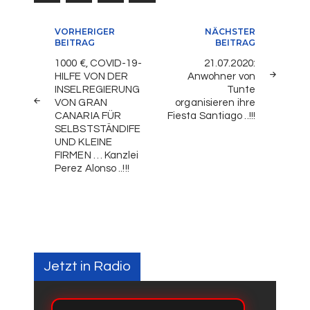
Beitragsnavigation
VORHERIGER
NÄCHSTER
BEITRAG
BEITRAG
1000 €, COVID-19-
21.07.2020:
HILFE VON DER
Anwohner von
INSELREGIERUNG
Tunte
VON GRAN
organisieren ihre
CANARIA FÜR
Fiesta Santiago ..!!!
SELBSTSTÄNDIFE
UND KLEINE
FIRMEN … Kanzlei
Perez Alonso ..!!!
Jetzt in Radio