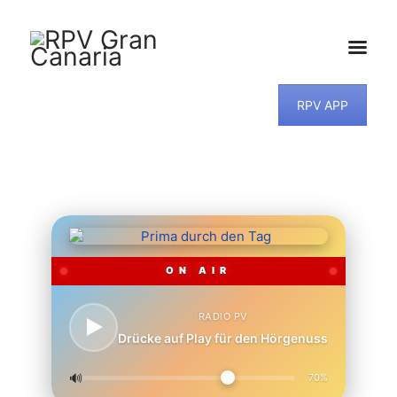
RPV APP
HOME
NEWS
PROGRAMM
TEAM
MUSIKWUNSCH
KONTAKT
ON AIR
RADIO PV
Drücke auf Play für den Hörgenuss
🔊
70%