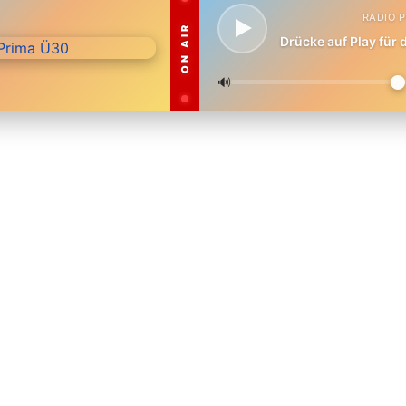
RADIO 
ON AIR
Drücke auf Play für
🔊