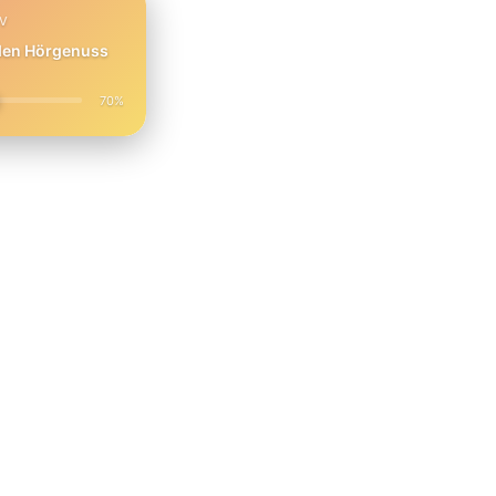
PV
 den Hörgenuss
70%