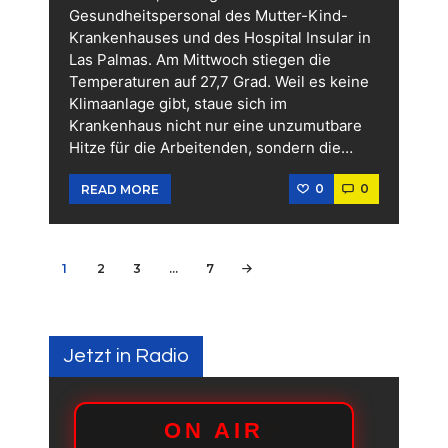
Gesundheitspersonal des Mutter-Kind-
Krankenhauses und des Hospital Insular in
Las Palmas. Am Mittwoch stiegen die
Temperaturen auf 27,7 Grad. Weil es keine
Klimaanlage gibt, staue sich im
Krankenhaus nicht nur eine unzumutbare
Hitze für die Arbeitenden, sondern die…
0
0
READ MORE
Seitennummerierung
PAGE
1
PAGE
2
PAGE
3
…
PAGE
7
>
der
Beiträge
Jetzt in Radio