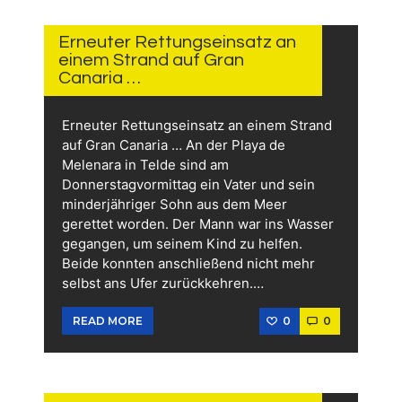
31.
JULI
2026
Erneuter Rettungseinsatz an
einem Strand auf Gran
Canaria …
Erneuter Rettungseinsatz an einem Strand
auf Gran Canaria … An der Playa de
Melenara in Telde sind am
Donnerstagvormittag ein Vater und sein
minderjähriger Sohn aus dem Meer
gerettet worden. Der Mann war ins Wasser
gegangen, um seinem Kind zu helfen.
Beide konnten anschließend nicht mehr
selbst ans Ufer zurückkehren.…
0
0
READ MORE
29.
JULI
2026