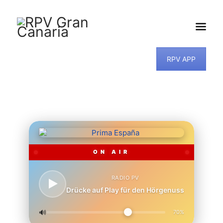
RPV APP
HOME
NEWS
PROGRAMM
TEAM
MUSIKWUNSCH
KONTAKT
ON AIR
RADIO PV
Drücke auf Play für den Hörgenuss
🔊
70%