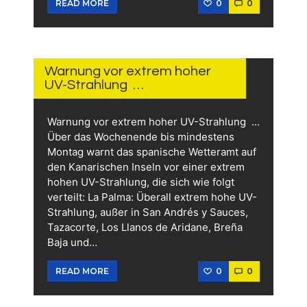
0
0
READ MORE
1.
AUGUST
2026
Warnung vor extrem hoher
UV-Strahlung …
Warnung vor extrem hoher UV-Strahlung …
Über das Wochenende bis mindestens
Montag warnt das spanische Wetteramt auf
den Kanarischen Inseln vor einer extrem
hohen UV-Strahlung, die sich wie folgt
verteilt: La Palma: Überall extrem hohe UV-
Strahlung, außer in San Andrés y Sauces,
Tazacorte, Los Llanos de Aridane, Breña
Baja und…
0
0
READ MORE