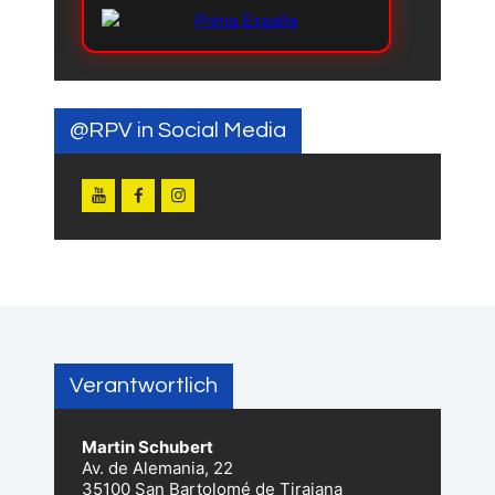
@RPV in Social Media
Verantwortlich
Martin Schubert
Av. de Alemania, 22
35100 San Bartolomé de Tirajana