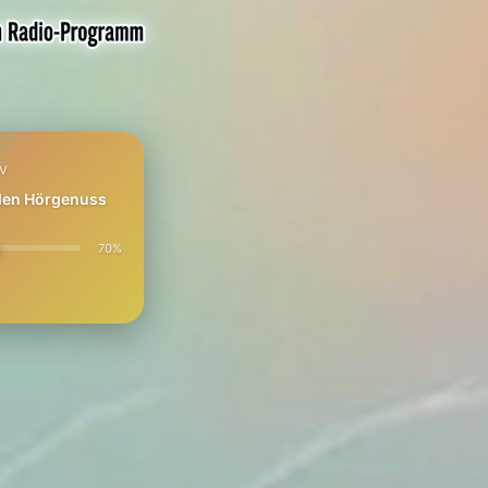
PV
 den Hörgenuss
70%