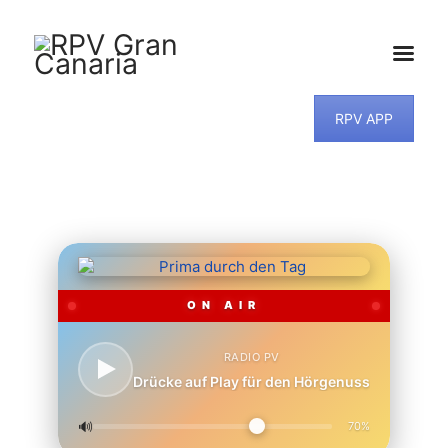
RPV APP
HOME
NEWS
PROGRAMM
TEAM
MUSIKWUNSCH
KONTAKT
ON AIR
RADIO PV
Drücke auf Play für den Hörgenuss
🔊
70%