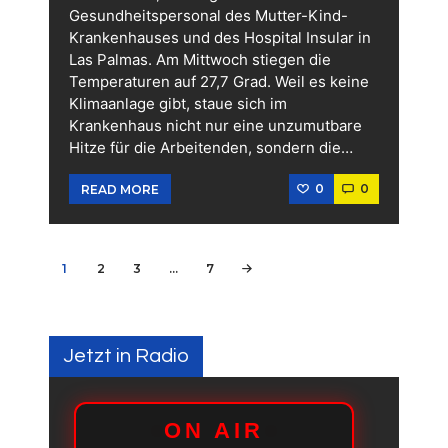
Gesundheitspersonal des Mutter-Kind-
Krankenhauses und des Hospital Insular in
Las Palmas. Am Mittwoch stiegen die
Temperaturen auf 27,7 Grad. Weil es keine
Klimaanlage gibt, staue sich im
Krankenhaus nicht nur eine unzumutbare
Hitze für die Arbeitenden, sondern die…
0
0
READ MORE
Seitennummerierung
PAGE
1
PAGE
2
PAGE
3
…
PAGE
7
>
der
Beiträge
Jetzt in Radio