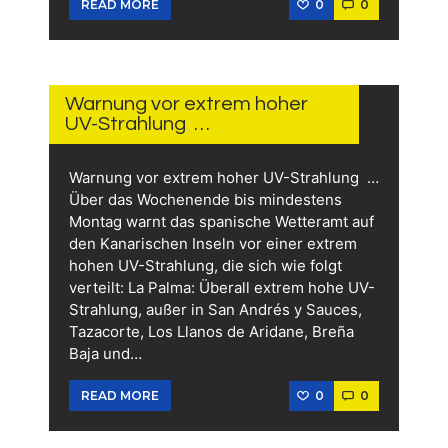
0
0
READ MORE
1.
AUGUST
2026
Warnung vor extrem hoher
UV-Strahlung …
Warnung vor extrem hoher UV-Strahlung …
Über das Wochenende bis mindestens
Montag warnt das spanische Wetteramt auf
den Kanarischen Inseln vor einer extrem
hohen UV-Strahlung, die sich wie folgt
verteilt: La Palma: Überall extrem hohe UV-
Strahlung, außer in San Andrés y Sauces,
Tazacorte, Los Llanos de Aridane, Breña
Baja und…
0
0
READ MORE