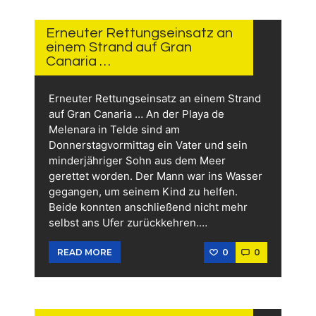
31.
JULI
2026
Erneuter Rettungseinsatz an
einem Strand auf Gran
Canaria …
Erneuter Rettungseinsatz an einem Strand
auf Gran Canaria … An der Playa de
Melenara in Telde sind am
Donnerstagvormittag ein Vater und sein
minderjähriger Sohn aus dem Meer
gerettet worden. Der Mann war ins Wasser
gegangen, um seinem Kind zu helfen.
Beide konnten anschließend nicht mehr
selbst ans Ufer zurückkehren.…
0
0
READ MORE
29.
JULI
2026