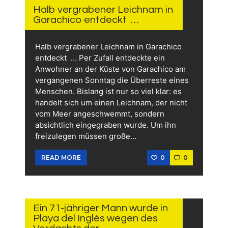
AGO
Halb vergrabener Leichnam in
Garachico entdeckt …
Halb vergrabener Leichnam in Garachico
entdeckt … Per Zufall entdeckte ein
Anwohner an der Küste von Garachico am
vergangenen Sonntag die Überreste eines
Menschen. Bislang ist nur so viel klar: es
handelt sich um einen Leichnam, der nicht
vom Meer angeschwemmt, sondern
absichtlich eingegraben wurde. Um ihn
freizulegen müssen große…
0
0
READ MORE
4 TAGEN
AGO
Ein 71-jähriger Mann wurde in
Playa del Inglés wegen des