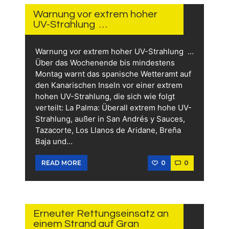
2026
Warnung vor extrem hoher
UV-Strahlung …
Warnung vor extrem hoher UV-Strahlung …
Über das Wochenende bis mindestens
Montag warnt das spanische Wetteramt auf
den Kanarischen Inseln vor einer extrem
hohen UV-Strahlung, die sich wie folgt
verteilt: La Palma: Überall extrem hohe UV-
Strahlung, außer in San Andrés y Sauces,
Tazacorte, Los Llanos de Aridane, Breña
Baja und…
0
0
READ MORE
31.
JULI
2026
Erneuter Rettungseinsatz an
einem Strand auf Gran