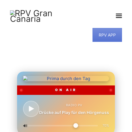
RPV APP
HOME
NEWS
PROGRAMM
TEAM
MUSIKWUNSCH
KONTAKT
ON AIR
RADIO PV
Drücke auf Play für den Hörgenuss
🔊
70%