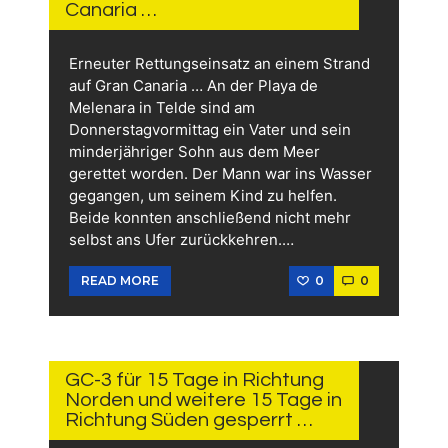
Canaria …
Erneuter Rettungseinsatz an einem Strand
auf Gran Canaria … An der Playa de
Melenara in Telde sind am
Donnerstagvormittag ein Vater und sein
minderjähriger Sohn aus dem Meer
gerettet worden. Der Mann war ins Wasser
gegangen, um seinem Kind zu helfen.
Beide konnten anschließend nicht mehr
selbst ans Ufer zurückkehren.…
0
0
READ MORE
29.
JULI
2026
GC-3 für 15 Tage in Richtung
Norden und weitere 15 Tage in
Richtung Süden gesperrt …