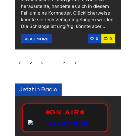
herausstellte, handelte es sich in diesem
Fall um eine Kornnatter. Glücklicherweise
konnte sie rechtzeitig eingefangen werden.
Die Schlange ist ungiftig, könnte aber…
0
0
READ MORE
Seitennummerierung
PAGE
1
PAGE
2
PAGE
3
…
PAGE
7
>
der
Beiträge
Jetzt in Radio