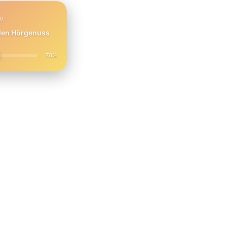
PV
 den Hörgenuss
70%