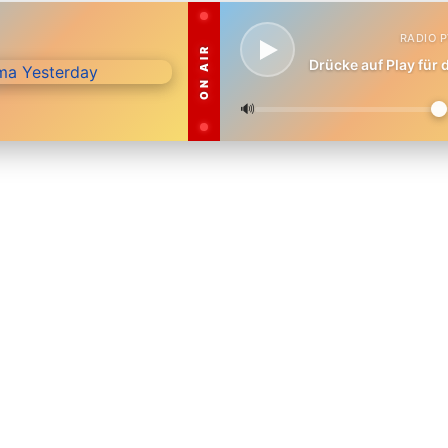
RADIO 
ON AIR
Drücke auf Play für
🔊