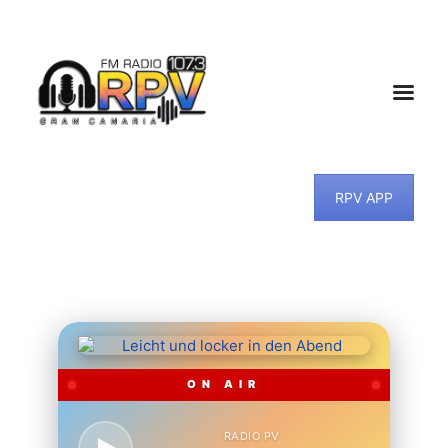
HOME
RPV APP
NEWS
PROGRAMM
TEAM
MUSIKWUNSCH
KONTAKT
ON AIR
RADIO PV