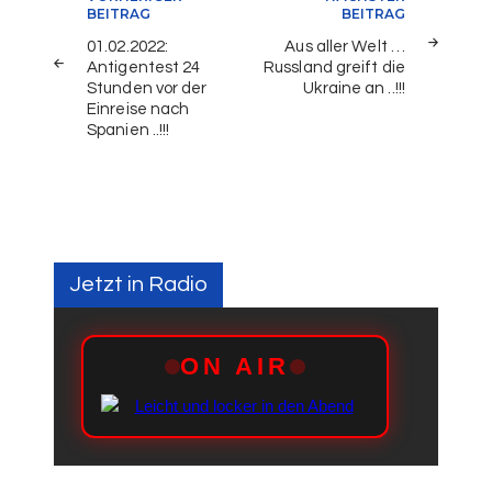
Beitragsnavigation
BEITRAG
BEITRAG
01.02.2022:
Aus aller Welt …
Antigentest 24
Russland greift die
Stunden vor der
Ukraine an ..!!!
Einreise nach
Spanien ..!!!
Jetzt in Radio