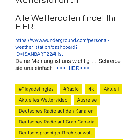
Wetterstation ..!!!
Alle Wetterdaten findet Ihr
HIER:
https://www.wunderground.com/personal-
weather-station/dashboard?
ID=ISANBART22#hist
Deine Meinung ist uns wichtig … Schreibe
sie uns einfach
>>>HIER<<<
#Playadelingles
#Radio
4k
Aktuell
Aktuelles Wettervideo
Ausreise
Deutsches Radio auf den Kanaren
Deutsches Radio auf Gran Canaria
Deutschsprachiger Rechtsanwalt