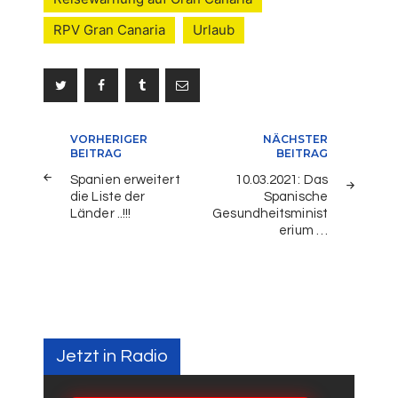
RPV Gran Canaria
Urlaub
Beitragsnavigation
VORHERIGER
NÄCHSTER
BEITRAG
BEITRAG
Spanien erweitert
10.03.2021: Das
die Liste der
Spanische
Länder ..!!!
Gesundheitsminist
erium …
Jetzt in Radio