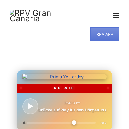
RPV APP
HOME
NEWS
PROGRAMM
TEAM
MUSIKWUNSCH
KONTAKT
ON AIR
RADIO PV
Drücke auf Play für den Hörgenuss
🔊
70%