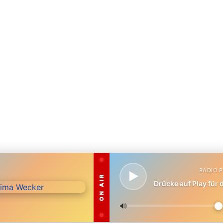
RADIO 
ON AIR
Drücke auf Play für
🔊