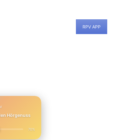
RPV APP
PV
 den Hörgenuss
70%