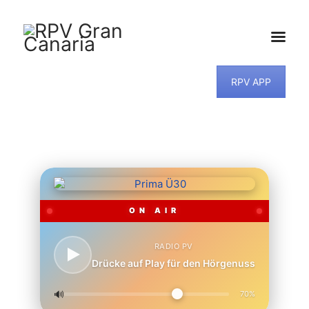
RPV APP
HOME
NEWS
PROGRAMM
TEAM
MUSIKWUNSCH
KONTAKT
ON AIR
RADIO PV
Drücke auf Play für den Hörgenuss
🔊
70%