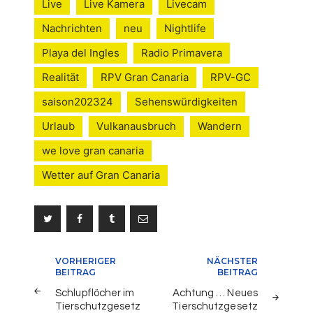
Live
Live Kamera
Livecam
Nachrichten
neu
Nightlife
Playa del Ingles
Radio Primavera
Realität
RPV Gran Canaria
RPV-GC
saison202324
Sehenswürdigkeiten
Urlaub
Vulkanausbruch
Wandern
we love gran canaria
Wetter auf Gran Canaria
Beitragsnavigation
VORHERIGER
NÄCHSTER
BEITRAG
BEITRAG
Schlupflöcher im
Achtung … Neues
Tierschutzgesetz
Tierschutzgesetz