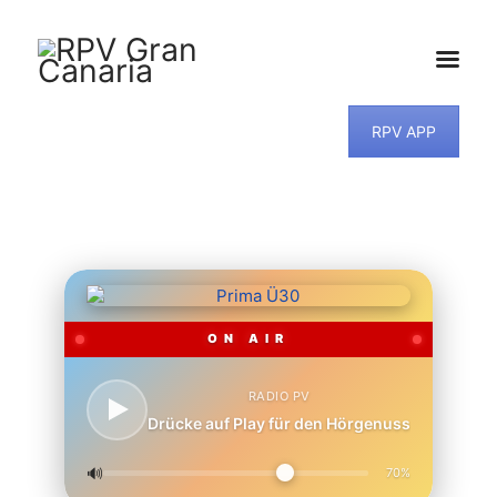
RPV APP
HOME
NEWS
PROGRAMM
TEAM
MUSIKWUNSCH
KONTAKT
ON AIR
RADIO PV
Drücke auf Play für den Hörgenuss
🔊
70%