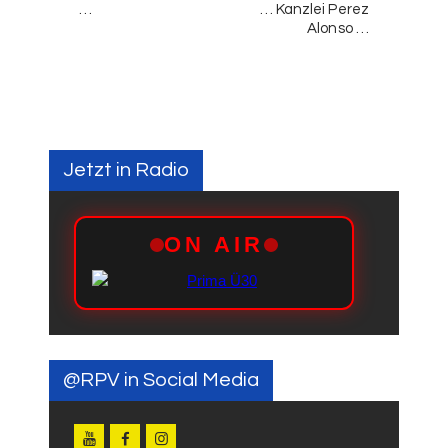
…
… Kanzlei Perez
Alonso …
Jetzt in Radio
@RPV in Social Media