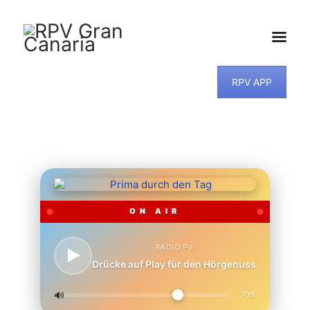
RPV APP
HOME
NEWS
PROGRAMM
TEAM
MUSIKWUNSCH
KONTAKT
ON AIR
RADIO PV
Drücke auf Play für den Hörgenuss
🔊
70%