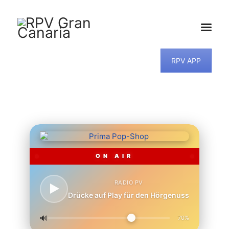
RPV APP
HOME
NEWS
PROGRAMM
TEAM
MUSIKWUNSCH
KONTAKT
ON AIR
RADIO PV
Drücke auf Play für den Hörgenuss
🔊
70%