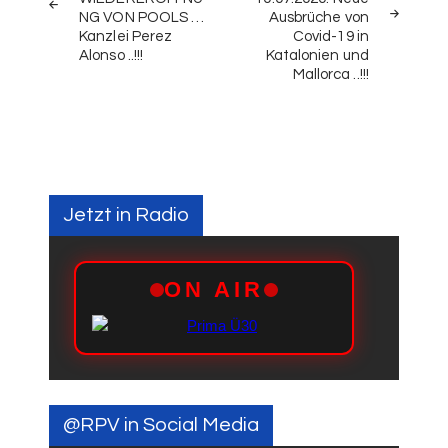
NG VON POOLS …
Ausbrüche von
Kanzlei Perez
Covid-19 in
Alonso ..!!!
Katalonien und
Mallorca ..!!!
Jetzt in Radio
@RPV in Social Media