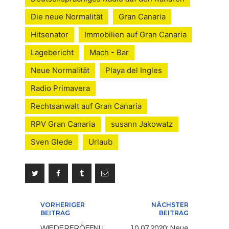
Die neue Normalität
Gran Canaria
Hitsenator
Immobilien auf Gran Canaria
Lagebericht
Mach - Bar
Neue Normalität
Playa del Ingles
Radio Primavera
Rechtsanwalt auf Gran Canaria
RPV Gran Canaria
susann Jakowatz
Sven Glede
Urlaub
Beitragsnavigation
VORHERIGER
NÄCHSTER
BEITRAG
BEITRAG
WIEDERERÖFFNU
10.07.2020: Neue