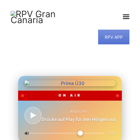
RPV APP
HOME
NEWS
PROGRAMM
TEAM
MUSIKWUNSCH
KONTAKT
ON AIR
RADIO PV
Drücke auf Play für den Hörgenuss
🔊
70%