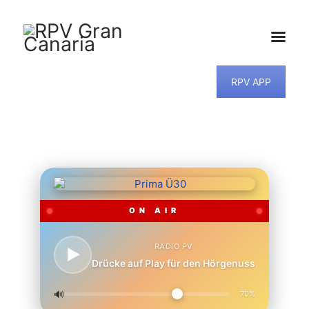
RPV APP
HOME
NEWS
PROGRAMM
TEAM
MUSIKWUNSCH
KONTAKT
ON AIR
RADIO PV
Drücke auf Play für den Hörgenuss
🔊
70%