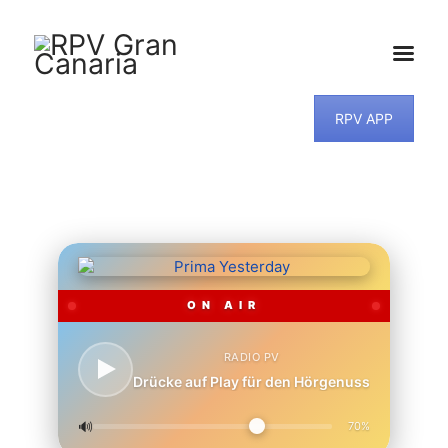
RPV APP
HOME
NEWS
PROGRAMM
TEAM
MUSIKWUNSCH
KONTAKT
ON AIR
RADIO PV
Drücke auf Play für den Hörgenuss
🔊
70%