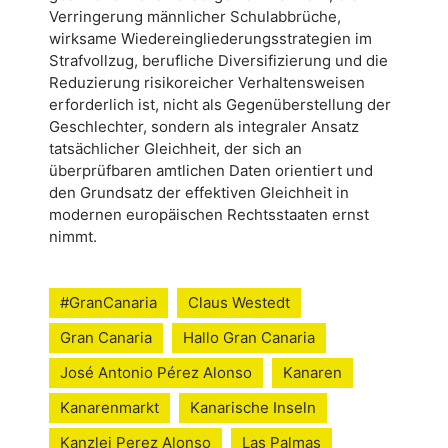
Verringerung männlicher Schulabbrüche,
wirksame Wiedereingliederungsstrategien im
Strafvollzug, berufliche Diversifizierung und die
Reduzierung risikoreicher Verhaltensweisen
erforderlich ist, nicht als Gegenüberstellung der
Geschlechter, sondern als integraler Ansatz
tatsächlicher Gleichheit, der sich an
überprüfbaren amtlichen Daten orientiert und
den Grundsatz der effektiven Gleichheit in
modernen europäischen Rechtsstaaten ernst
nimmt.
#GranCanaria
Claus Westedt
Gran Canaria
Hallo Gran Canaria
José Antonio Pérez Alonso
Kanaren
Kanarenmarkt
Kanarische Inseln
Kanzlei Perez Alonso
Las Palmas