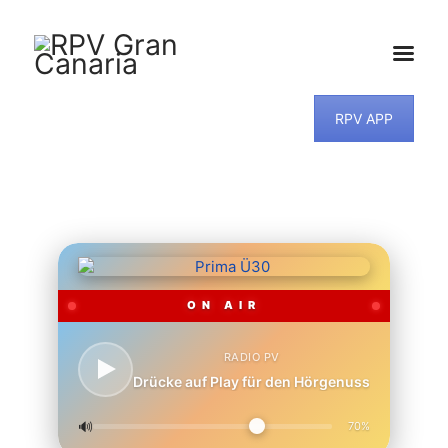
RPV APP
HOME
NEWS
PROGRAMM
TEAM
MUSIKWUNSCH
KONTAKT
ON AIR
RADIO PV
Drücke auf Play für den Hörgenuss
🔊
70%