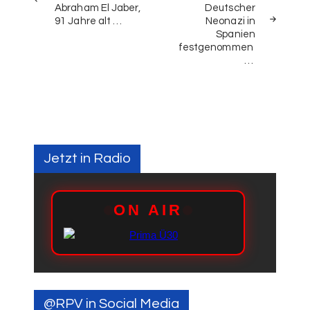
Abraham El Jaber,
Deutscher
91 Jahre alt …
Neonazi in
Spanien
festgenommen
…
Jetzt in Radio
@RPV in Social Media