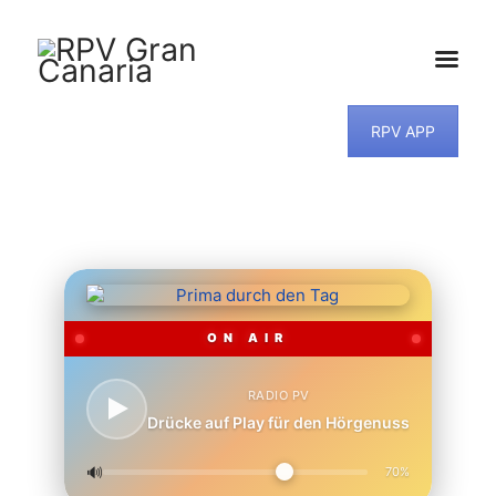
HOME
RPV APP
NEWS
PROGRAMM
TEAM
MUSIKWUNSCH
KONTAKT
ON AIR
RADIO PV
Drücke auf Play für den Hörgenuss
🔊
70%