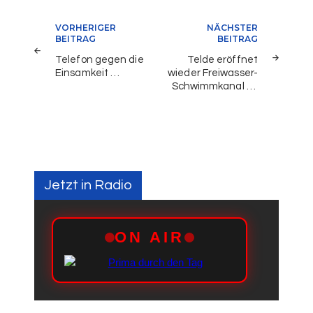
Beitragsnavigation
VORHERIGER
NÄCHSTER
BEITRAG
BEITRAG
Telefon gegen die
Telde eröffnet
Einsamkeit …
wieder Freiwasser-
Schwimmkanal …
Jetzt in Radio