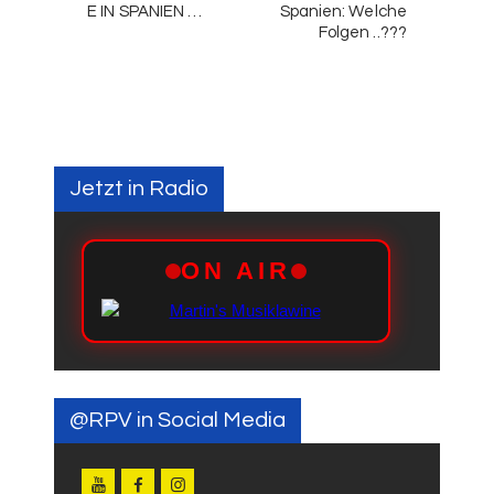
E IN SPANIEN …
Spanien: Welche
Folgen ..???
Jetzt in Radio
@RPV in Social Media