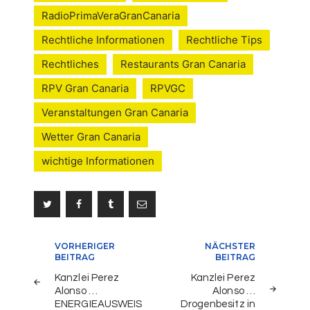
RadioPrimaVeraGranCanaria
Rechtliche Informationen
Rechtliche Tips
Rechtliches
Restaurants Gran Canaria
RPV Gran Canaria
RPVGC
Veranstaltungen Gran Canaria
Wetter Gran Canaria
wichtige Informationen
Beitragsnavigation
VORHERIGER
NÄCHSTER
BEITRAG
BEITRAG
Kanzlei Perez
Kanzlei Perez
Alonso …
Alonso …
ENERGIEAUSWEIS
Drogenbesitz in