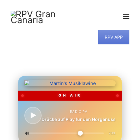
RPV APP
HOME
NEWS
PROGRAMM
TEAM
MUSIKWUNSCH
KONTAKT
ON AIR
RADIO PV
Drücke auf Play für den Hörgenuss
🔊
70%