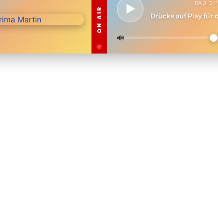
RADIO 
ON AIR
Drücke auf Play für
🔊