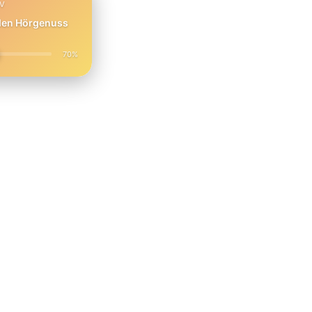
PV
 den Hörgenuss
70%