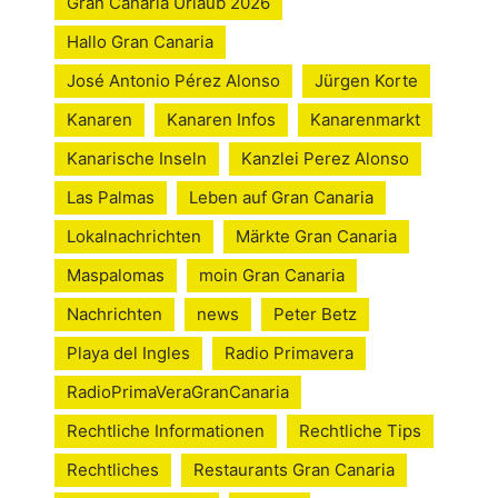
Gran Canaria Urlaub 2026
Hallo Gran Canaria
José Antonio Pérez Alonso
Jürgen Korte
Kanaren
Kanaren Infos
Kanarenmarkt
Kanarische Inseln
Kanzlei Perez Alonso
Las Palmas
Leben auf Gran Canaria
Lokalnachrichten
Märkte Gran Canaria
Maspalomas
moin Gran Canaria
Nachrichten
news
Peter Betz
Playa del Ingles
Radio Primavera
RadioPrimaVeraGranCanaria
Rechtliche Informationen
Rechtliche Tips
Rechtliches
Restaurants Gran Canaria