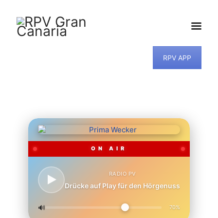
RPV APP
HOME
NEWS
PROGRAMM
TEAM
MUSIKWUNSCH
KONTAKT
ON AIR
RADIO PV
Drücke auf Play für den Hörgenuss
🔊
70%