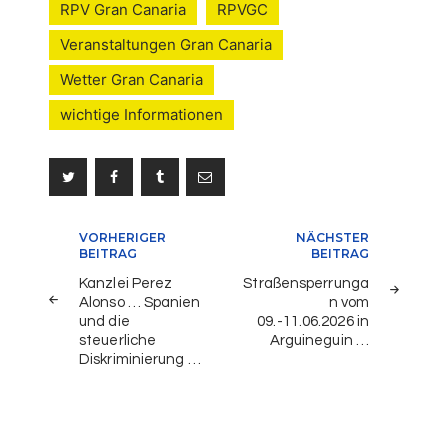
RPV Gran Canaria
RPVGC
Veranstaltungen Gran Canaria
Wetter Gran Canaria
wichtige Informationen
Beitragsnavigation
VORHERIGER
NÄCHSTER
BEITRAG
BEITRAG
Kanzlei Perez
Straßensperrunga
Alonso … Spanien
n vom
und die
09.-11.06.2026 in
steuerliche
Arguineguin …
Diskriminierung …